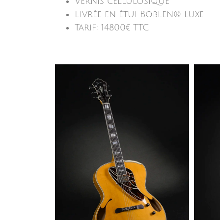
Vernis cellulosique
Livrée en étui Boblen® luxe
Tarif: 14800€ TTC