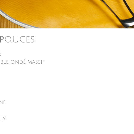
 pouces
e
able ondé massif
ne
ly