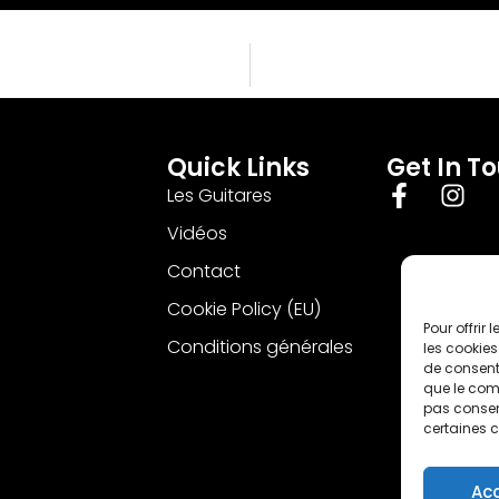
Quick Links
Get In T
Les Guitares
Vidéos
Contact
Cookie Policy (EU)
Pour offrir
Conditions générales
les cookies
de consenti
que le comp
pas consent
certaines c
Ac