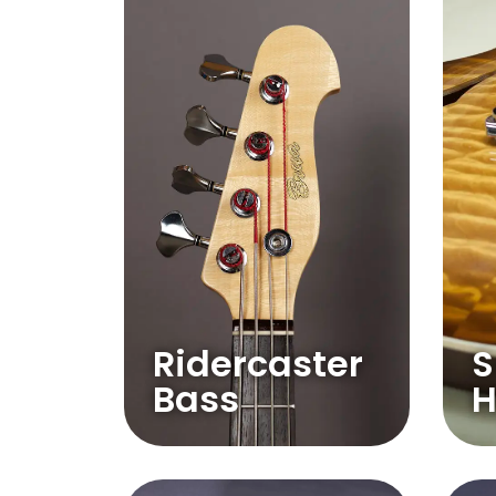
Ridercaster
S
Bass
H