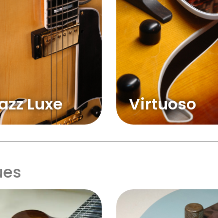
azz Luxe
Virtuoso
ues