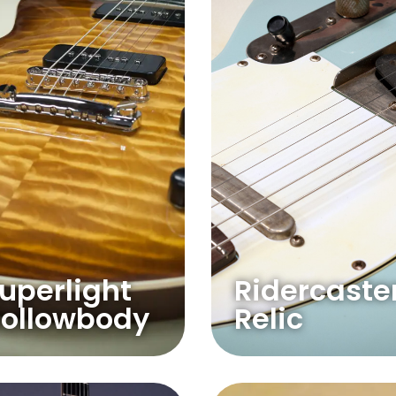
uperlight
Ridercaste
ollowbody
Relic