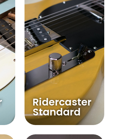
r
Ridercaster
Standard