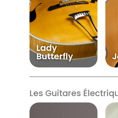
Lady
Butterfly
J
Les Guitares Électriq