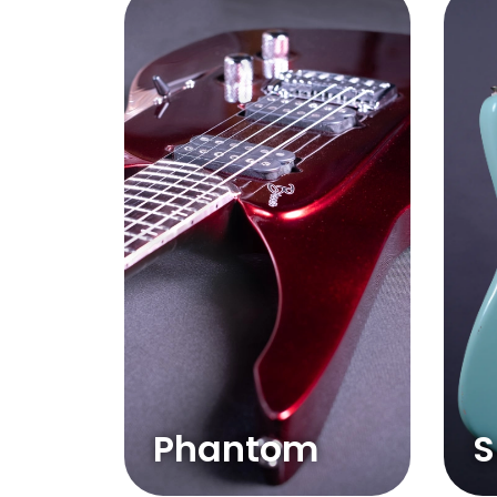
Phantom
S