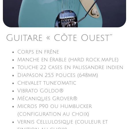
Guitare « Côte Ouest”
Corps en frêne
Manche en érable (hard rock maple)
Touche 22 cases en palissandre indien
Diapason 25,5 pouces (648mm)
Chevalet tune’o’matic
Vibrato Göldo®
Mécaniques Grover®
Micros P90 ou Humbucker
(configuration au choix)
Vernis Cellulosique (couleur et