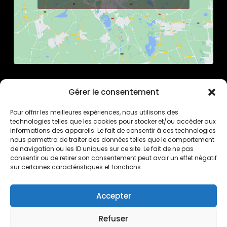
Gérer le consentement
Pour offrir les meilleures expériences, nous utilisons des
technologies telles que les cookies pour stocker et/ou accéder aux
informations des appareils. Le fait de consentir à ces technologies
nous permettra de traiter des données telles que le comportement
de navigation ou les ID uniques sur ce site. Le fait de ne pas
consentir ou de retirer son consentement peut avoir un effet négatif
sur certaines caractéristiques et fonctions.
Pierrick Brua Luthier
6 rue de Tarragone
34070 Montpellier
Accepter
France
+33(0)4 67 41 24 81
Refuser
+33(0)7 82 26 41 11