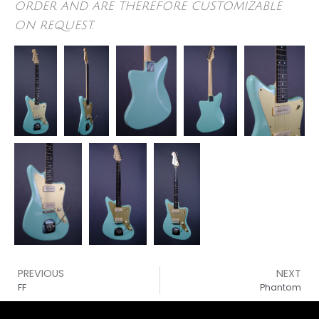
order and are therefore customizable
on request.
PREVIOUS
NEXT
FF
Phantom