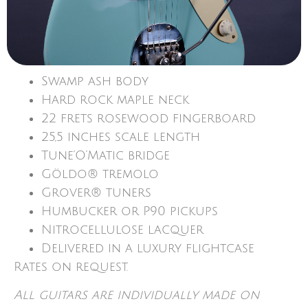
Swamp ash body
Hard rock maple neck
22 frets rosewood fingerboard
25,5 inches scale length
Tune’O’Matic bridge
Göldo® tremolo
Grover® tuners
Humbucker or P90 pickups
Nitrocellulose lacquer
Delivered in a luxury flightcase
Rates on request.
All guitars are individually made on